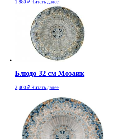
1,880
₽
Читать далее
Блюдо 32 см Мозаик
2,400
₽
Читать далее