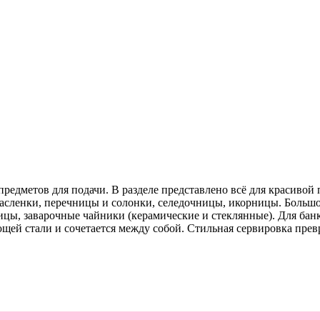
редметов для подачи. В разделе представлено всё для красивой 
, масленки, перечницы и солонки, селедочницы, икорницы. Больш
цы, заварочные чайники (керамические и стеклянные). Для банк
ющей стали и сочетается между собой. Стильная сервировка пр