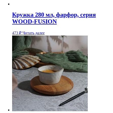
Кружка 280 мл, фарфор, cерия
WOOD-FUSION
473
₽
Читать далее