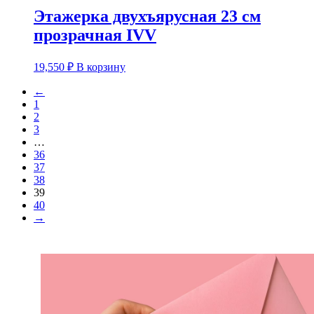
Этажерка двухъярусная 23 см
прозрачная IVV
19,550
₽
В корзину
←
1
2
3
…
36
37
38
39
40
→