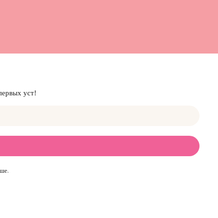
первых уст!
ше.