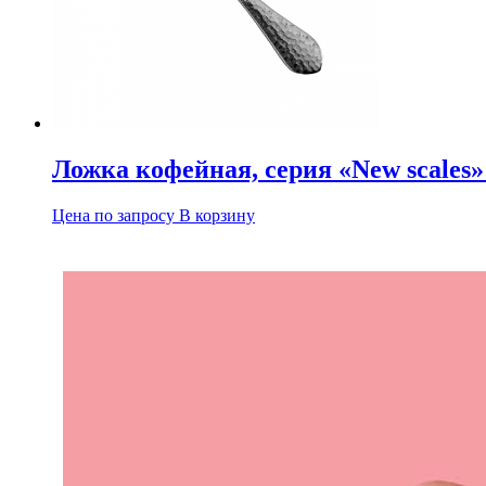
Ложка кофейная, серия «New scales» 
Цена по запросу
В корзину