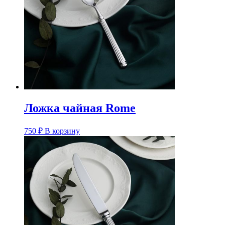
Ложка чайная Rome
750
₽
В корзину