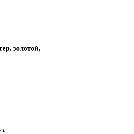
ер, золотой,
ки.