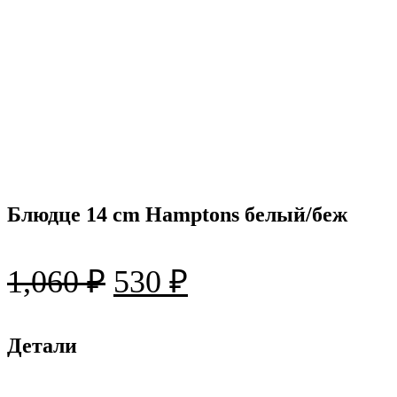
Блюдце 14 cm Hamptons белый/беж
Первоначальная
Текущая
1,060
₽
530
₽
цена
цена:
составляла
Детали
530 ₽.
1,060 ₽.