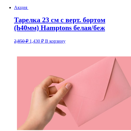
Акция
Тарелка 23 см с верт. бортом
(h40мм) Hamptons белая/беж
Первоначальная
Текущая
2,850
₽
1,430
₽
В корзину
цена
цена:
составляла
1,430 ₽.
2,850 ₽.