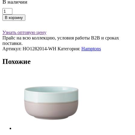
В наличии
Количество
товара
В корзину
Блюдце
14
cm
Узнать оптовую цену
Hamptons
Прайс на всю коллекцию, условия работы В2В и сроках
белый/
поставки.
беж
Артикул:
HO1282014-WH
Категория:
Hamptons
Похожие