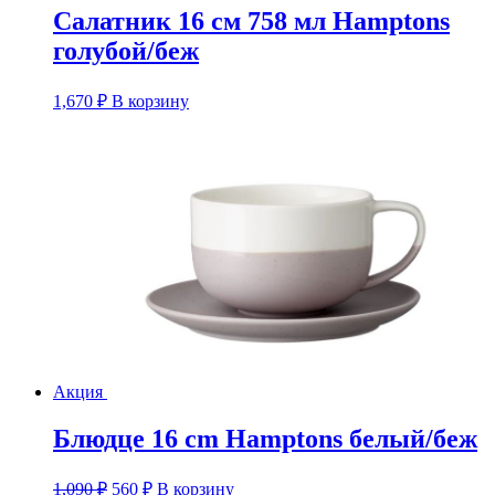
Салатник 16 см 758 мл Hamptons
голубой/беж
1,670
₽
В корзину
Акция
Блюдце 16 cm Hamptons белый/беж
Первоначальная
Текущая
1,090
₽
560
₽
В корзину