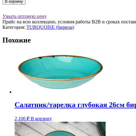
Количество
В корзину
товара
Блюдце
Узнать оптовую цену
д/
Прайс на всю коллекцию, условия работы В2В и сроках постав
чайной
Категория:
TURQUOISE (бирюза)
чашки
16
Похожие
см
бирюза,
Seasons
Porland
(Турция)
Салатник/тарелка глубокая 26см бир
2,100
₽
В корзину