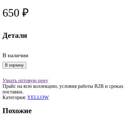
650
₽
Детали
В наличии
Количество
В корзину
товара
Блюдце
Узнать оптовую цену
для
Прайс на всю коллекцию, условия работы В2В и сроках
чайной
поставки.
чашки
Категория:
YELLOW
16
см.
Похожие
(желтый)