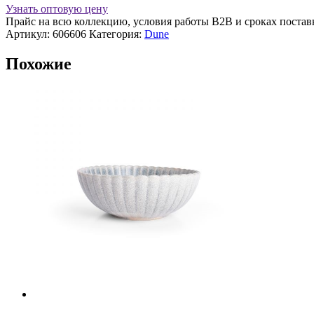
26*17
Узнать оптовую цену
см
Прайс на всю коллекцию, условия работы В2В и сроках постав
F2D
Артикул:
606606
Категория:
Dune
Похожие