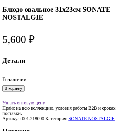
Блюдо овальное 31х23см SONATE
NOSTALGIE
5,600
₽
Детали
В наличии
Количество
В корзину
товара
Блюдо
Узнать оптовую цену
овальное
Прайс на всю коллекцию, условия работы В2В и сроках
31х23см
поставки.
SONATE
Артикул:
001.218090
Категория:
SONATE NOSTALGIE
NOSTALGIE
Похожие