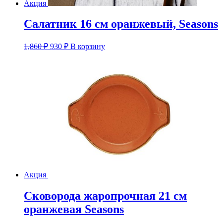
Акция
Салатник 16 см оранжевый, Seasons
Первоначальная
Текущая
1,860
₽
930
₽
В корзину
цена
цена:
составляла
930 ₽.
1,860 ₽.
Акция
Сковорода жаропрочная 21 см
оранжевая Seasons