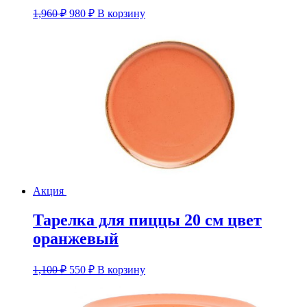
Первоначальная
Текущая
1,960
₽
980
₽
В корзину
цена
цена:
составляла
980 ₽.
1,960 ₽.
Акция
Тарелка для пиццы 20 см цвет
оранжевый
Первоначальная
Текущая
1,100
₽
550
₽
В корзину
цена
цена:
составляла
550 ₽.
1,100 ₽.