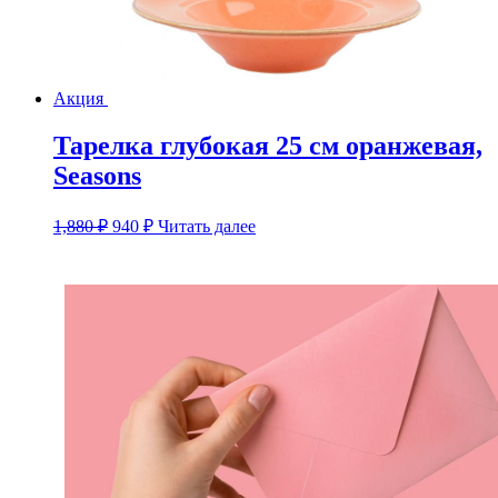
Акция
Тарелка глубокая 25 см оранжевая,
Seasons
Первоначальная
Текущая
1,880
₽
940
₽
Читать далее
цена
цена:
составляла
940 ₽.
1,880 ₽.