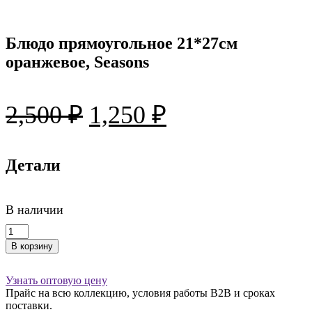
Блюдо прямоугольное 21*27см
оранжевое, Seasons
Первоначальная
Текущая
2,500
₽
1,250
₽
цена
цена:
составляла
Детали
1,250 ₽.
2,500 ₽.
В наличии
Количество
товара
В корзину
Блюдо
прямоугольное
21*27см
Узнать оптовую цену
оранжевое,
Прайс на всю коллекцию, условия работы В2В и сроках
Seasons
поставки.