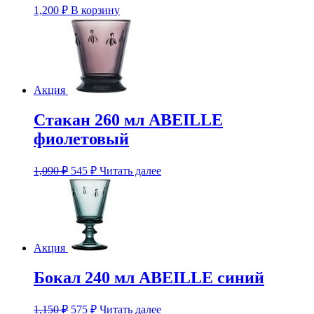
1,200
₽
В корзину
Акция
Стакан 260 мл ABEILLE
фиолетовый
Первоначальная
Текущая
1,090
₽
545
₽
Читать далее
цена
цена:
составляла
545 ₽.
1,090 ₽.
Акция
Бокал 240 мл ABEILLE синий
Первоначальная
Текущая
1,150
₽
575
₽
Читать далее