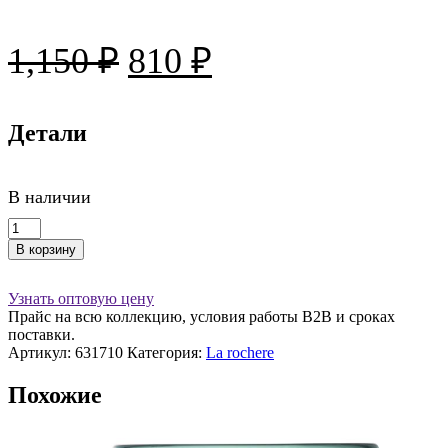
Первоначальная
Текущая
1,150
₽
810
₽
цена
цена:
составляла
Детали
810 ₽.
1,150 ₽.
В наличии
Количество
товара
В корзину
Бокал
230
мл
Узнать оптовую цену
LYONNAIS
Прайс на всю коллекцию, условия работы В2В и сроках
черный
поставки.
(anthracite)
Артикул:
631710
Категория:
La rochere
Похожие