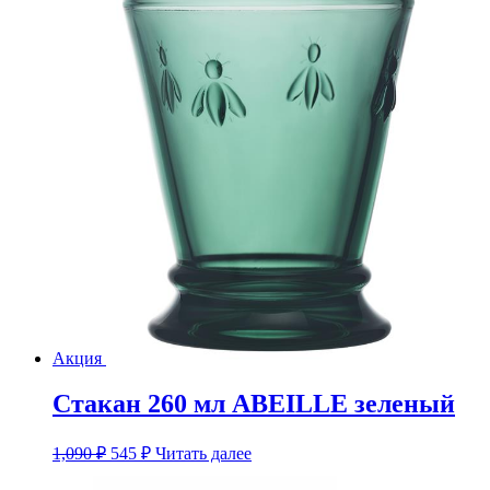
Акция
Стакан 260 мл ABEILLE зеленый
Первоначальная
Текущая
1,090
₽
545
₽
Читать далее
цена
цена:
составляла