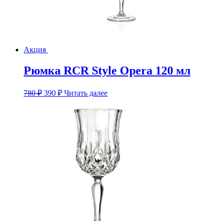
Акция
Рюмка RCR Style Opera 120 мл
Первоначальная
Текущая
780
₽
390
₽
Читать далее
цена
цена:
составляла
390 ₽.
780 ₽.