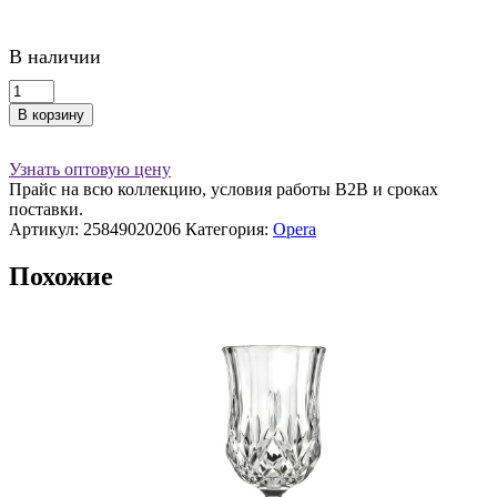
1,280 ₽.
В наличии
Количество
товара
В корзину
Бокал
блюдце
для
Узнать оптовую цену
шампанского
Прайс на всю коллекцию, условия работы В2В и сроках
RCR
поставки.
Opera
Артикул:
25849020206
Категория:
Opera
240
мл
Похожие