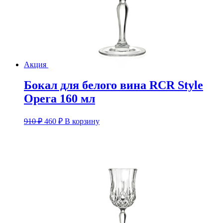
Акция
Бокал для белого вина RCR Style
Opera 160 мл
Первоначальная
Текущая
910
₽
460
₽
В корзину
цена
цена:
составляла
460 ₽.
910 ₽.