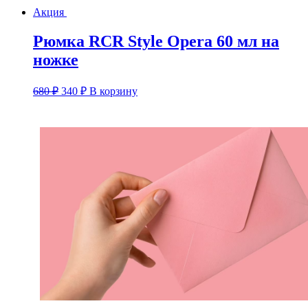
Акция
Рюмка RCR Style Opera 60 мл на
ножке
Первоначальная
Текущая
680
₽
340
₽
В корзину
цена
цена:
составляла
340 ₽.
680 ₽.