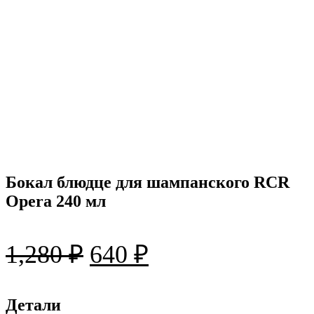
Бокал блюдце для шампанского RCR
Opera 240 мл
Первоначальная
Текущая
1,280
₽
640
₽
цена
цена:
составляла
Детали
640 ₽.