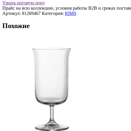
Узнать оптовую цену
д/
Прайс на всю коллекцию, условия работы В2В и сроках постав
коктейля
Артикул:
81269467
Категория:
RIMS
"Orient
Rims"
Похожие
deco
340мл.
хр.стекло
Lucaris