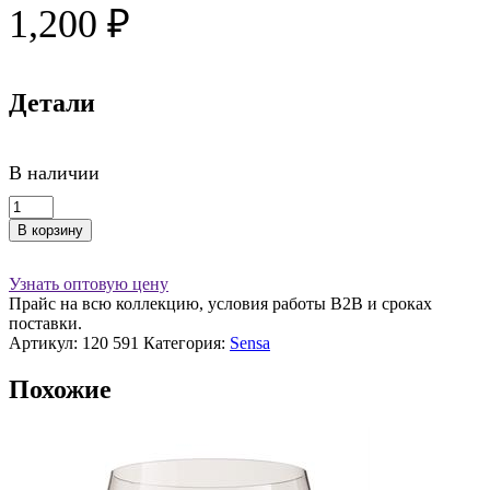
1,200
₽
Детали
В наличии
Количество
товара
В корзину
Бокал
для
игристых
Узнать оптовую цену
вин
Прайс на всю коллекцию, условия работы В2В и сроках
Sensa
поставки.
388
Артикул:
120 591
Категория:
Sensa
мл.
Похожие