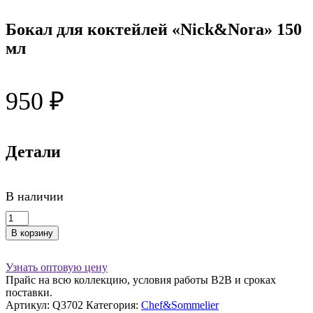
Бокал для коктейлей «Nick&Nora» 150
мл
950
₽
Детали
В наличии
Количество
товара
В корзину
Бокал
для
коктейлей
Узнать оптовую цену
"Nick&Nora"
Прайс на всю коллекцию, условия работы В2В и сроках
150
поставки.
мл
Артикул:
Q3702
Категория:
Chef&Sommelier