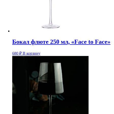
Бокал флюте 250 мл, «Face to Face»
680
₽
В корзину