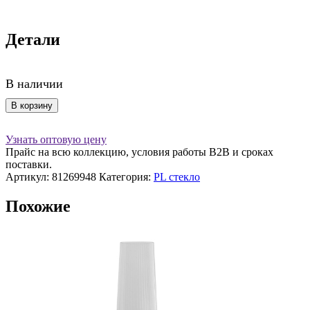
Детали
В наличии
Количество
В корзину
товара
Бокал
Узнать оптовую цену
для
Прайс на всю коллекцию, условия работы В2В и сроках
коктейля
поставки.
"Aster"
Артикул:
81269948
Категория:
PL стекло
Cocktail
Week
Похожие
160мл,
P.L-
Barware