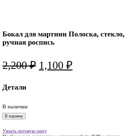
Бокал для мартини Полоска, стекло,
ручная роспись
Первоначальная
Текущая
2,200
₽
1,100
₽
цена
цена:
составляла
Детали
1,100 ₽.
2,200 ₽.
В наличии
Количество
В корзину
товара
Бокал
Узнать оптовую цену
для