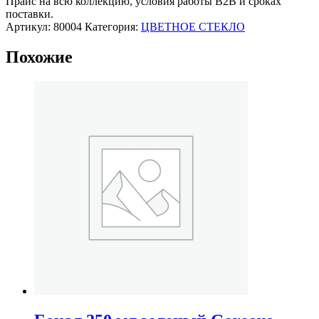
Прайс на всю коллекцию, условия работы В2В и сроках
мартини
поставки.
Полоска,
Артикул:
80004
Категория:
ЦВЕТНОЕ СТЕКЛО
стекло,
ручная
Похожие
роспись