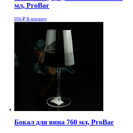
мл, ProBar
950
₽
В корзину
Бокал для вина 760 мл, ProBar