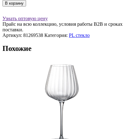
товара
В корзину
Бокал
для
вина
Узнать оптовую цену
470
Прайс на всю коллекцию, условия работы В2В и сроках
мл,
поставки.
ProBar
Артикул:
81269538
Категория:
PL стекло
Похожие