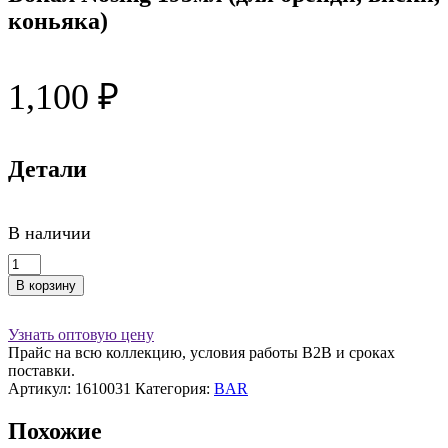
коньяка)
1,100
₽
Детали
В наличии
Количество
товара
В корзину
Бокал
Nosing
195мл
Узнать оптовую цену
(для
Прайс на всю коллекцию, условия работы В2В и сроках
бренди,
поставки.
виски,
Артикул:
1610031
Категория:
BAR
коньяка)
Похожие