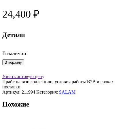
24,400
₽
Детали
В наличии
Количество
В корзину
товара
Чайник
Узнать оптовую цену
1500
Прайс на всю коллекцию, условия работы В2В и сроках
мл,
поставки.
8
Артикул:
211994
Категория:
SALAM
чашек,
черный/
Похожие
матовый
сереб.
металл,
SALAM