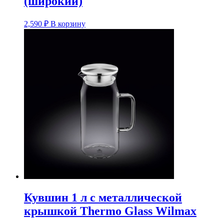
(широкий)
2,590
₽
В корзину
Кувшин 1 л с металлической
крышкой Thermo Glass Wilmax