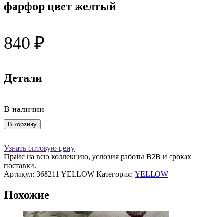
фарфор цвет желтый
840
₽
Детали
В наличии
Количество
В корзину
товара
Чаша
Узнать оптовую цену
коническая
Прайс на всю коллекцию, условия работы В2В и сроках
11,5
поставки.
см
Артикул:
368211 YELLOW
Категория:
YELLOW
400
мл
Похожие
фарфор
цвет
желтый