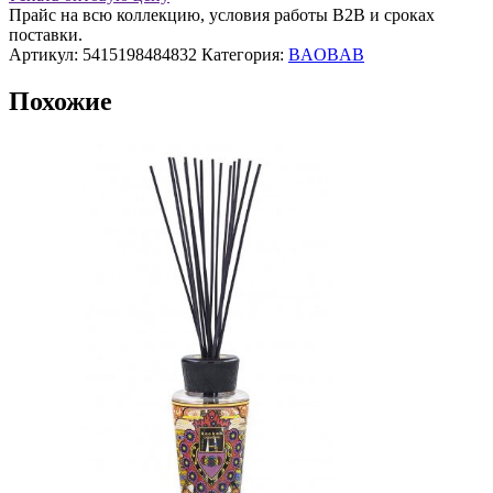
Прайс на всю коллекцию, условия работы В2В и сроках
мл
поставки.
Les
Артикул:
5415198484832
Категория:
BAOBAB
Exclusives
Cyprium
Похожие
Baobab