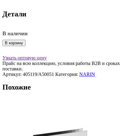
Детали
В наличии
Количество
В корзину
товара
Емкость
Узнать оптовую цену
для
Прайс на всю коллекцию, условия работы В2В и сроках
сахара,
поставки.
"Кольца"
Артикул:
405119/A50051
Категория:
NARIN
Narin
Похожие