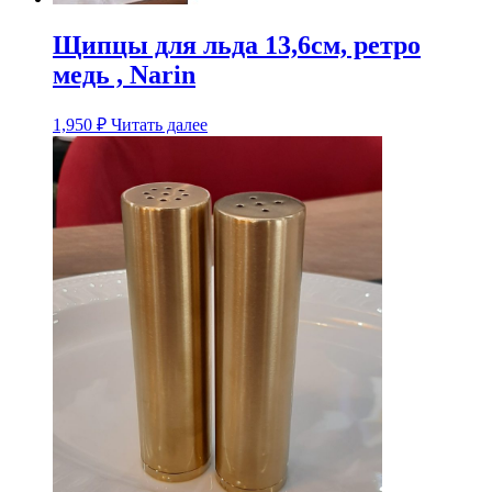
Щипцы для льда 13,6см, ретро
медь , Narin
1,950
₽
Читать далее