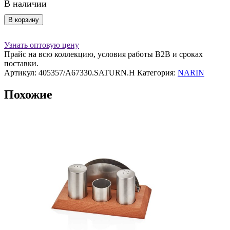
В наличии
Количество
В корзину
товара
Емкость
Узнать оптовую цену
для
Прайс на всю коллекцию, условия работы В2В и сроках
закусок
поставки.
Лошадь
Артикул:
405357/A67330.SATURN.H
Категория:
NARIN
17,5*17,5см,
ретро,
Похожие
Narin