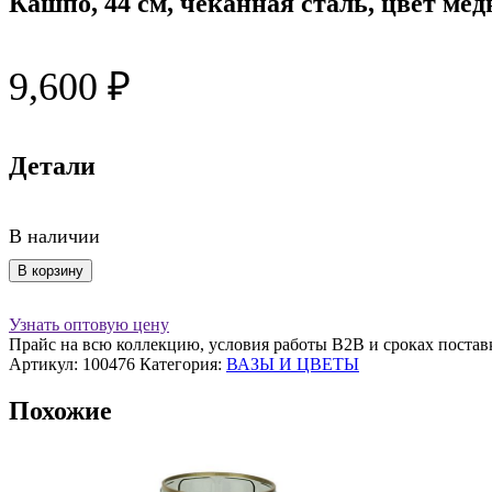
Кашпо, 44 см, чеканная сталь, цвет ме
9,600
₽
Детали
В наличии
Количество
В корзину
товара
Кашпо,
Узнать оптовую цену
44
Прайс на всю коллекцию, условия работы В2В и сроках постав
см,
Артикул:
100476
Категория:
ВАЗЫ И ЦВЕТЫ
чеканная
сталь,
Похожие
цвет
медный