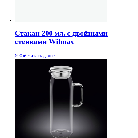
Стакан 200 мл. с двойными
стенками Wilmax
690
₽
Читать далее