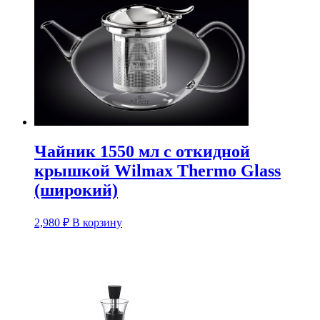
Чайник 1550 мл с откидной
крышкой Wilmax Thermo Glass
(широкий)
2,980
₽
В корзину