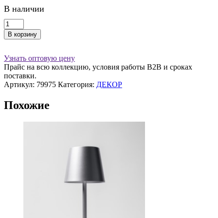
В наличии
Количество
товара
В корзину
Лампа
настольная
d=15
Узнать оптовую цену
см.
Прайс на всю коллекцию, условия работы В2В и сроках
h=30
поставки.
см.
Артикул:
79975
Категория:
ДЕКОР
3
цвета,
Похожие
сенсорная
регулировка
яркости,
нерж.,
золотая
LED
ENGLIS