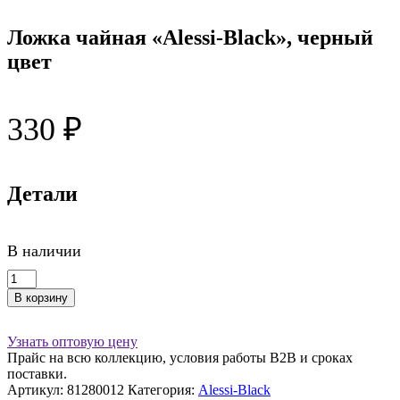
Ложка чайная «Alessi-Black», черный
цвет
330
₽
Детали
В наличии
Количество
товара
В корзину
Ложка
чайная
"Alessi-
Узнать оптовую цену
Black",
Прайс на всю коллекцию, условия работы В2В и сроках
черный
поставки.
цвет
Артикул:
81280012
Категория:
Alessi-Black