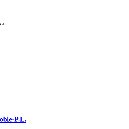
ки.
ble-P.L.