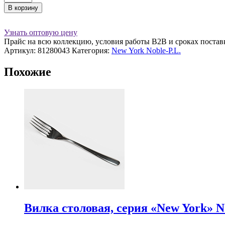
товара
В корзину
Ложка
чайная,
серия
Узнать оптовую цену
"New
Прайс на всю коллекцию, условия работы В2В и сроках постав
York"
Артикул:
81280043
Категория:
New York Noble-P.L.
Noble-
P.L.
Похожие
Вилка столовая, серия «New York» No