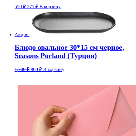
Первоначальная
Текущая
550
₽
275
₽
В корзину
цена
цена:
составляла
275 ₽.
550 ₽.
Акция
Блюдо овальное 30*15 см черное,
Seasons Porland (Турция)
Первоначальная
Текущая
1,700
₽
800
₽
В корзину
цена
цена:
составляла
800 ₽.
1,700 ₽.