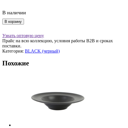
В наличии
Количество
В корзину
товара
Молочник
Узнать оптовую цену
150
Прайс на всю коллекцию, условия работы В2В и сроках
мл
поставки.
черный,
Категория:
BLACK (черный)
Seasons
Похожие