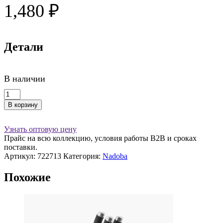
1,480
₽
Детали
В наличии
Количество
товара
В корзину
Нож
разделочный,
20
Узнать оптовую цену
см,
Прайс на всю коллекцию, условия работы В2В и сроках
RUT
поставки.
Артикул:
722713
Категория:
Nadoba
Похожие