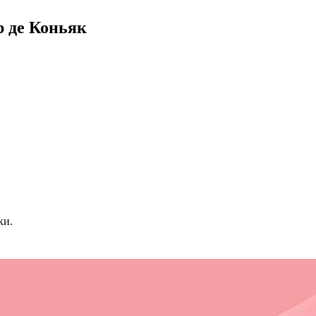
р де Коньяк
ки.