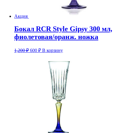
Акция
Бокал RCR Style Gipsy 300 мл,
фиолетовая/оранж. ножка
Первоначальная
Текущая
1,200
₽
600
₽
В корзину
цена
цена:
составляла
600 ₽.
1,200 ₽.