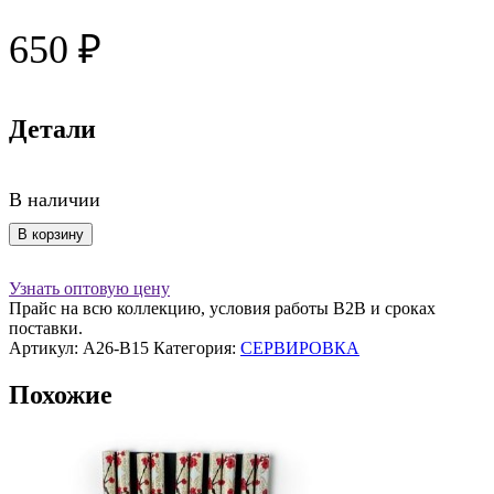
650
₽
Детали
В наличии
Количество
В корзину
товара
Палочки
Узнать оптовую цену
для
Прайс на всю коллекцию, условия работы В2В и сроках
еды
поставки.
набор
Артикул:
A26-B15
Категория:
СЕРВИРОВКА
5
пар
Похожие
Multicolor
A26-
B15