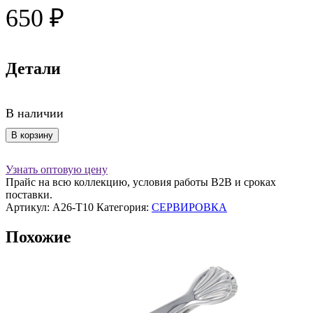
650
₽
Детали
В наличии
Количество
В корзину
товара
Палочки
Узнать оптовую цену
для
Прайс на всю коллекцию, условия работы В2В и сроках
еды
поставки.
набор
Артикул:
A26-T10
Категория:
СЕРВИРОВКА
5
пар
Похожие
Multicolor
A26-
T10