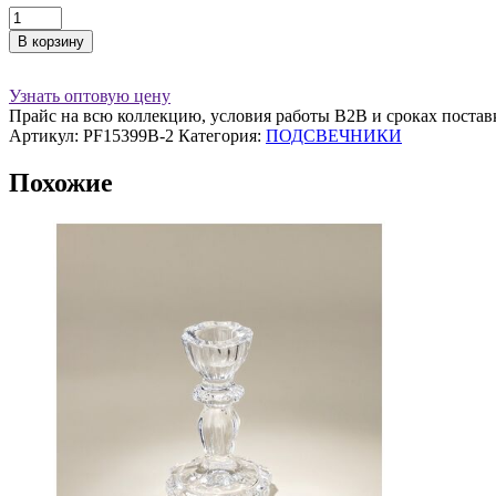
Количество
товара
В корзину
Подсвечник
15х12
см,
Узнать оптовую цену
стекло,
Прайс на всю коллекцию, условия работы В2В и сроках постав
прозрачный,
Артикул:
PF15399B-2
Категория:
ПОДСВЕЧНИКИ
Похожие