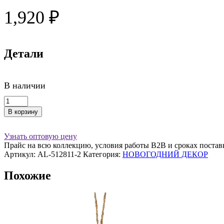
1,920
₽
Детали
В наличии
Количество
товара
В корзину
Подвес
10х15
см,
Узнать оптовую цену
акрил,
Прайс на всю коллекцию, условия работы В2В и сроках постав
красный
Артикул:
AL-512811-2
Категория:
НОВОГОДНИЙ ДЕКОР
Похожие