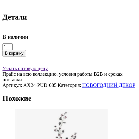
Детали
В наличии
Количество
товара
В корзину
Подвес
ГРИБ
H8
Узнать оптовую цену
см,
Прайс на всю коллекцию, условия работы В2В и сроках
стекло,
поставки.
серебряный
Артикул:
AX24-PUD-085
Категория:
НОВОГОДНИЙ ДЕКОР
Похожие