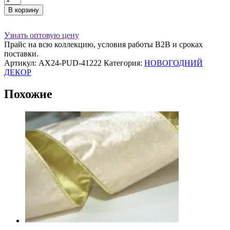
товара
В корзину
Подвес
КОНФЕТА
5х10
Узнать оптовую цену
см,
Прайс на всю коллекцию, условия работы В2В и сроках
стекло,
поставки.
золотой
Артикул:
AX24-PUD-41222
Категория:
НОВОГОДНИЙ
ДЕКОР
Похожие