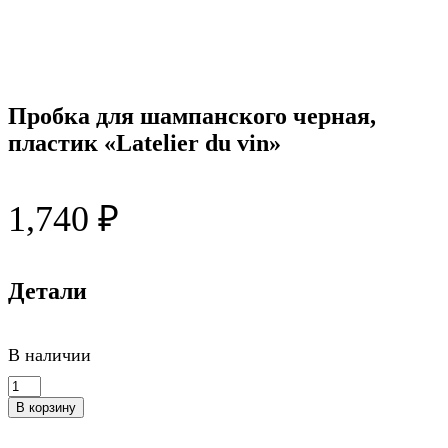
Пробка для шампанского черная,
пластик «Latelier du vin»
1,740
₽
Детали
В наличии
Количество
товара
В корзину
Пробка
для