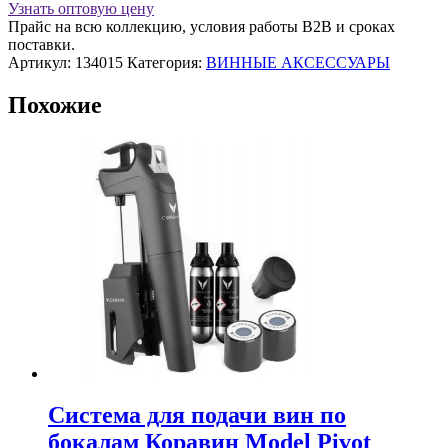
шампанского
Узнать оптовую цену
черная,
Прайс на всю коллекцию, условия работы В2В и сроках
пластик
поставки.
"Latelier
Артикул:
134015
Категория:
ВИННЫЕ АКСЕССУАРЫ
du
vin"
Похожие
Система для подачи вин по
бокалам Коравин Model Pivot