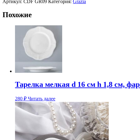
26
Артикул:
CDF GR09
Категория:
Grazia
см
h
Похожие
7,5
см,
фарфор,
Grazia
Тарелка мелкая d 16 см h 1,8 см, фа
280
₽
Читать далее