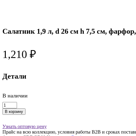
Салатник 1,9 л, d 26 см h 7,5 см, фарфор
1,210
₽
Детали
В наличии
Количество
товара
В корзину
Салатник
1,9
л,
Узнать оптовую цену
d
Прайс на всю коллекцию, условия работы В2В и сроках постав