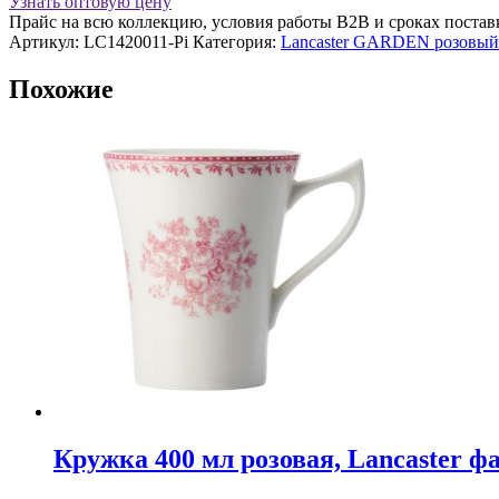
Узнать оптовую цену
10,5
Прайс на всю коллекцию, условия работы В2В и сроках постав
см
Артикул:
LC1420011-Pi
Категория:
Lancaster GARDEN розовый
220
мл
Похожие
(розовый)
Lancaster
фарфор
Кружка 400 мл розовая, Lancaster ф