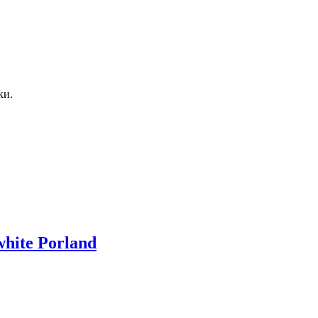
ки.
white Porland