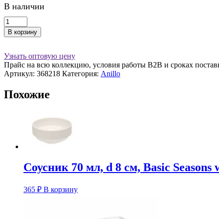
В наличии
Количество
товара
В корзину
Салатник
18
см.
Узнать оптовую цену
1760
Прайс на всю коллекцию, условия работы В2В и сроках постав
мл.
Артикул:
368218
Категория:
Anillo
фарфор
Porland
Похожие
Соусник 70 мл, d 8 см, Basic Seasons 
365
₽
В корзину