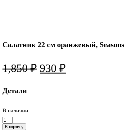
Салатник 22 см оранжевый, Seasons
Первоначальная
Текущая
1,850
₽
930
₽
цена
цена:
составляла
Детали
930 ₽.
1,850 ₽.
В наличии
Количество
товара
В корзину
Салатник
22