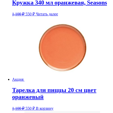
Кружка 340 мл оранжевая, Seasons
Первоначальная
Текущая
1,100
₽
550
₽
Читать далее
цена
цена:
составляла
550 ₽.
1,100 ₽.
Акция
Тарелка для пиццы 20 см цвет
оранжевый
Первоначальная
Текущая
1,100
₽
550
₽
В корзину
цена
цена: