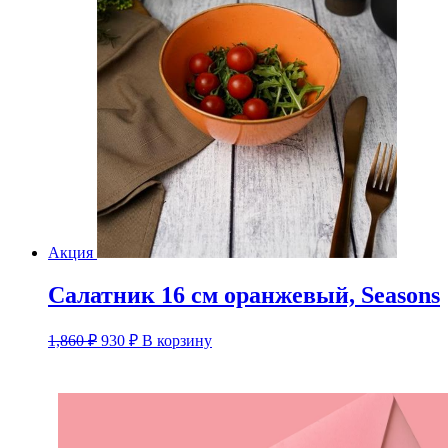
Акция
Салатник 16 см оранжевый, Seasons
Первоначальная
Текущая
1,860
₽
930
₽
В корзину
цена
цена:
составляла
930 ₽.
1,860 ₽.