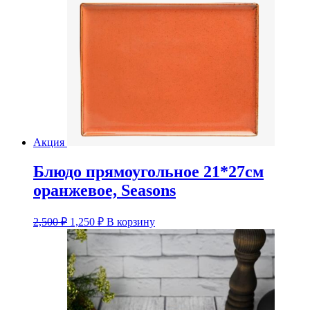
составляла
550 ₽.
1,100 ₽.
Акция
Блюдо прямоугольное 21*27см
оранжевое, Seasons
Первоначальная
Текущая
2,500
₽
1,250
₽
В корзину
цена
цена:
составляла
1,250 ₽.
2,500 ₽.