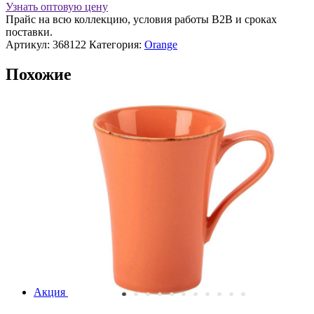
см
Узнать оптовую цену
оранжевый,
Прайс на всю коллекцию, условия работы В2В и сроках
Seasons
поставки.
Артикул:
368122
Категория:
Orange
Похожие
Акция