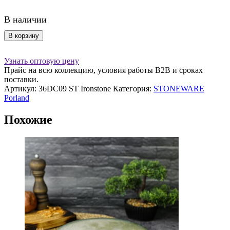
В наличии
Количество
В корзину
товара
Салатник
Узнать оптовую цену
d
Прайс на всю коллекцию, условия работы В2В и сроках
10
поставки.
см
Артикул:
36DC09 ST Ironstone
Категория:
STONEWARE
h
Porland
3,5
см,
Похожие
Stoneware
Ironstone