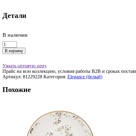
Детали
В наличии
Количество
товара
В корзину
Салфетница
11*7
см
Узнать оптовую цену
белая
Прайс на всю коллекцию, условия работы В2В и сроках постав
"Elegance",
Артикул:
81229228
Категория:
Elegance (белый)
By
Bone
Похожие